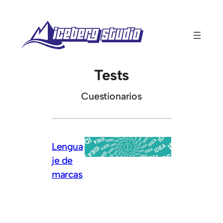
Saltar
al
contenido
Tests
Cuestionarios
Lengua
je de
marcas